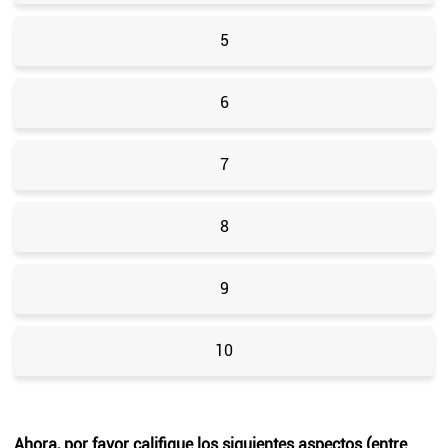
5
6
7
8
9
10
Ahora, por favor califique los siguientes aspectos (entre