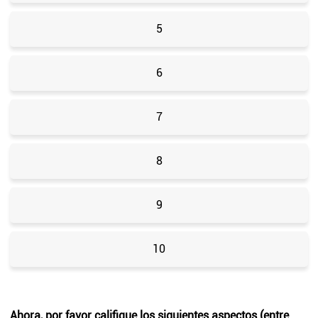
5
6
7
8
9
10
Ahora, por favor califique los siguientes aspectos (entre