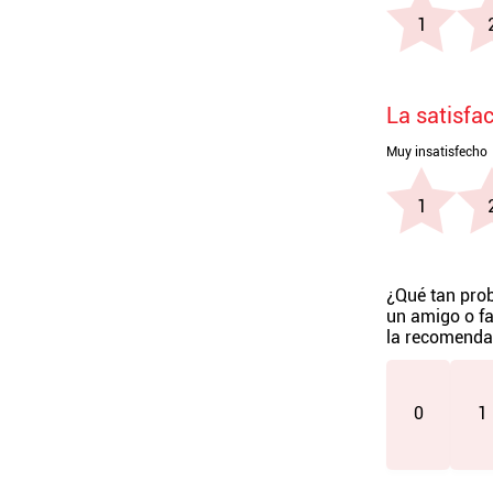
La satisfa
¿Qué tan prob
un amigo o fa
la recomenda
0
1