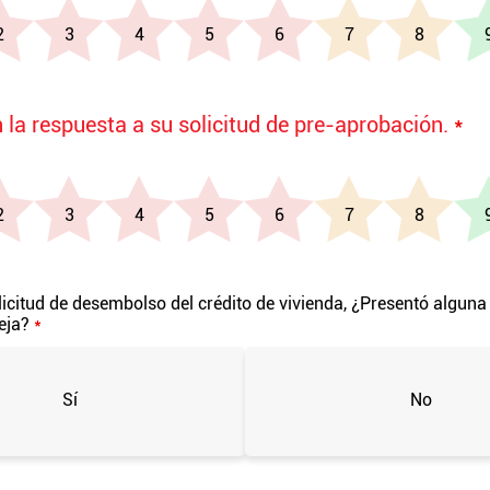
n la respuesta a su solicitud de pre-aprobación.
*
licitud de desembolso del crédito de vivienda, ¿Presentó algun
ueja?
*
Sí
No