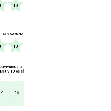
 Davivienda a
ría y 10 es si
9
10