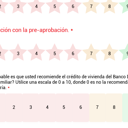
cción con la pre-aprobación.
*
able es que usted recomiende el crédito de vivienda del Banco
miliar? Utilice una escala de 0 a 10, donde 0 es no la recomenda
ría.
*
2
3
4
5
6
7
8