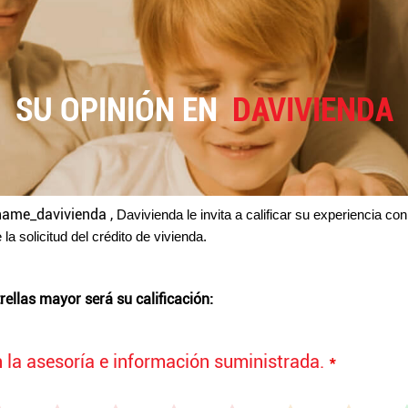
SU OPINIÓN EN
DAVIVIENDA
name_davivienda
,
Davivienda le invita a calificar su experiencia con
 la solicitud del crédito de vivienda.
rellas mayor será su calificación:
n la asesoría e información suministrada.
*