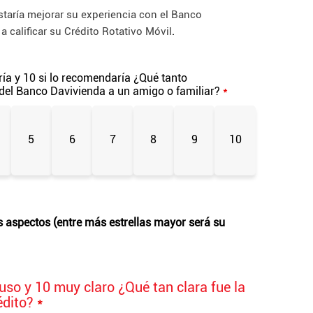
staría mejorar su experiencia con el Banco
.
a calificar su Crédito Rotativo Móvil
ía y 10 si lo recomendaría ¿Qué tanto
 del Banco Davivienda a un amigo o familiar?
*
5
6
7
8
9
10
es aspectos (entre más estrellas mayor será su
uso y 10 muy claro ¿Qué tan clara fue la
édito?
*