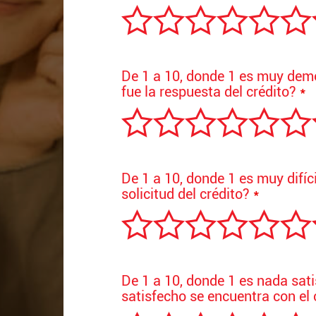
De 1 a 10, donde 1 es muy dem
fue la respuesta del crédito?
*
De 1 a 10, donde 1 es muy difíci
solicitud del crédito?
*
De 1 a 10, donde 1 es nada sat
satisfecho se encuentra con e