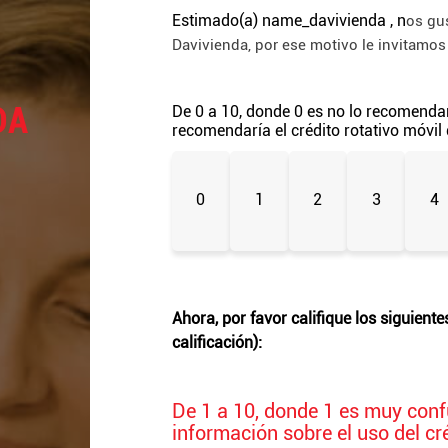
Estimado(a)
name_davivienda
,
n
os gu
Davivienda,
por ese motivo le invitamos 
DA
De 0 a 10, donde 0 es no lo recomendar
recomendaría el crédito rotativo móvil
0
1
2
3
4
Ahora, por favor califique los siguient
calificación):
De 1 a 10, donde 1 es muy conf
información sobre el uso del cr