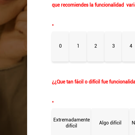
que recomiendes la funcionalidad
vari
*
0
1
2
3
4
¿
¿Que tan fácil o difícil fue funcionalid
*
Extremadamente
Algo difícil
N
difícil