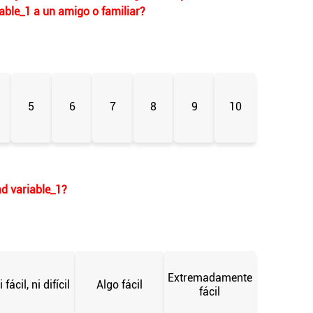
able_1
a un amigo o familiar?
5
6
7
8
9
10
ad
variable_1
?
Extremadamente
i fácil, ni difícil
Algo fácil
fácil