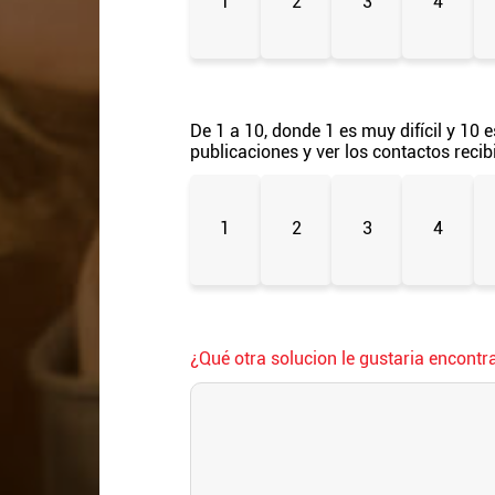
1
2
3
4
De 1 a 10, donde 1 es muy difícil y 10 e
publicaciones y ver los contactos reci
1
2
3
4
¿Qué otra solucion le gustaria encontra