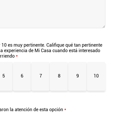
 10 es muy pertinente. Califique qué tan pertinente
la experiencia de Mi Casa cuando está interesado
arriendo
*
5
6
7
8
9
10
maron la atención de esta opción
*