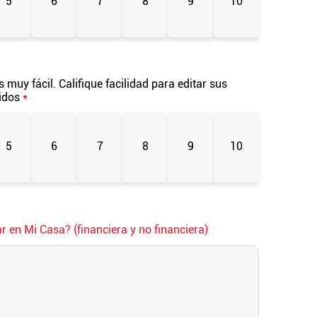
5
6
7
8
9
10
s muy fácil. Califique facilidad para editar sus
bidos
*
5
6
7
8
9
10
r en Mi Casa? (financiera y no financiera)