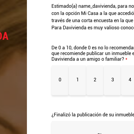
Estimado(a)
name_davivienda
, para n
con la opción Mi Casa a la que accedió
través de una corta encuesta en la q
Para Davivienda es muy valioso conoce
DA
De 0 a 10, donde 0 es no lo recomendar
que recomiende publicar un inmueble e
Davivienda a un amigo o familiar?
*
0
1
2
3
4
¿Finalizó la publicación de su inmuebl