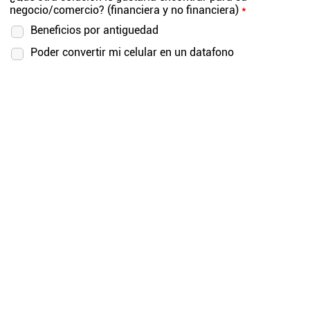
negocio/comercio? (financiera y no financiera)
*
Beneficios por antiguedad
Poder convertir mi celular en un datafono
Puedo habilitar un sistema de facturación electronica
Puedo abrir el producto sin que me cobren cuota de
manejo (si cumplo un minimo de facturación)
Otros
Señor cliente, ¿Usted desea participar nuevamente en
nuestros estudios?
*
Si
No
¿Le gustaría agregar algún comentario adicional o aspecto