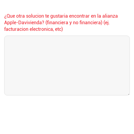
¿Que otra solucion te gustaria encontrar en la alianza
Apple-Davivienda? (financiera y no financiera) (ej.
facturacion electronica, etc)
Gracias por tus comentarios y tu participación ¿Te
gustaría agregar algún comentario adicional o aspecto por
mejorar con relación a la alianza Apple-Davivienda?