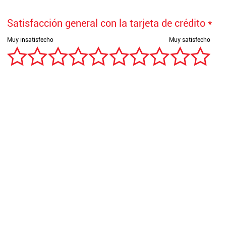
Satisfacción general con la tarjeta de crédito
*
Gracias por su respuesta, para Davivienda es muy
importante mejorar y ofrecerle un excelente servicio cada
día